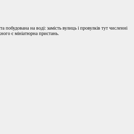
а побудована на воді: замість вулиць і провулків тут численні
жного є мініатюрна пристань.