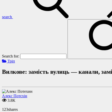
search
Search for:
Тріп
Вилкове: замість вулиць — канали, за
Алекс Потєхін
3.8K
123
shares