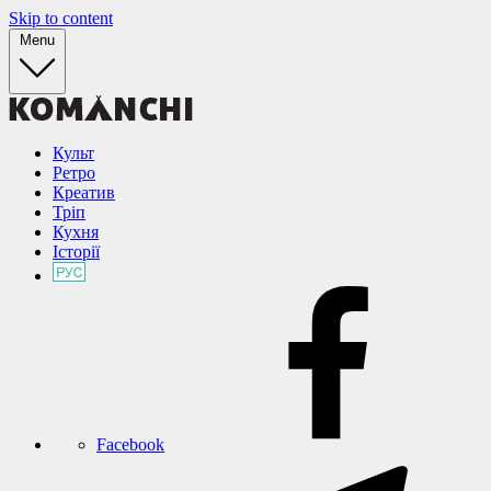
Skip to content
Menu
Культ
Ретро
Креатив
Тріп
Кухня
Історії
Facebook