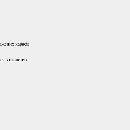
мажених карасів
ься в околицях