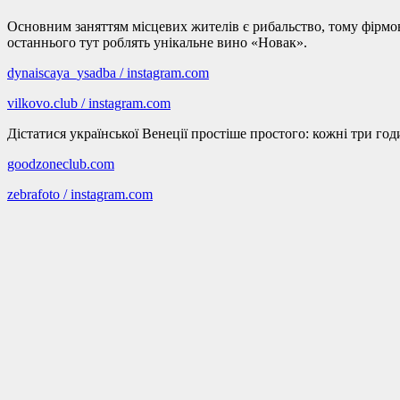
Основним заняттям місцевих жителів є рибальство, тому фірмо
останнього тут роблять унікальне вино «Новак».
dynaiscaya_ysadba / instagram.com
vilkovo.club / instagram.com
Дістатися української Венеції простіше простого: кожні три го
goodzoneclub.com
zebrafoto / instagram.com