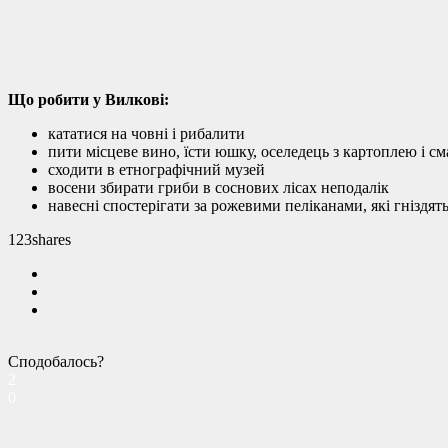
Що робити у Вилкові:
кататися на човні і рибалити
пити місцеве вино, їсти юшку, оселедець з картоплею і с
сходити в етнографічний музей
восени збирати гриби в соснових лісах неподалік
навесні спостерігати за рожевими пеліканами, які гніздят
123
shares
Сподобалось?
2
0