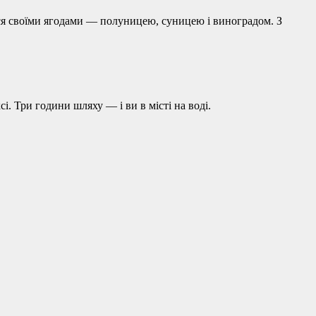
ься своїми ягодами — полуницею, суницею і виноградом. З
і. Три години шляху — і ви в місті на воді.