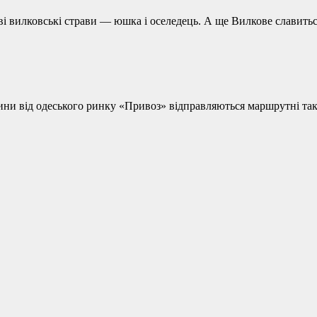
ві вилковські страви — юшка і оселедець. А ще Вилкове славит
дини від одеського ринку «Привоз» відправляються маршрутні такс