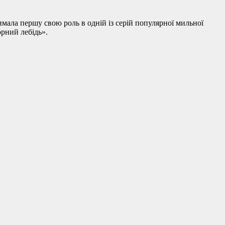
имала першу свою роль в одній із серій популярної мильної
орний лебідь».