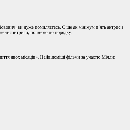
овович, ви дуже помиляєтесь. Є ще як мінімум п’ять актрис з
еження інтриги, почнемо по порядку.
лиття двох місяців». Найвідоміші фільми за участю Мілли: