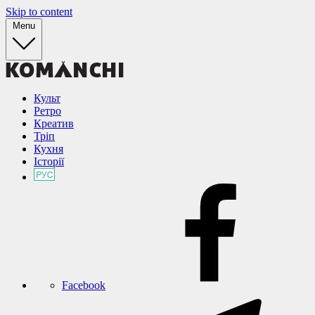
Skip to content
Menu
Культ
Ретро
Креатив
Тріп
Кухня
Історії
Facebook