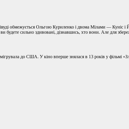
івуді обмежується Ольгою Куриленко і двома Мілами — Куніс і Й
 ви будете сильно здивовані, дізнавшись, хто вони. Але для збер
емігрувала до США. У кіно вперше знялася в 13 років у фільмі «З