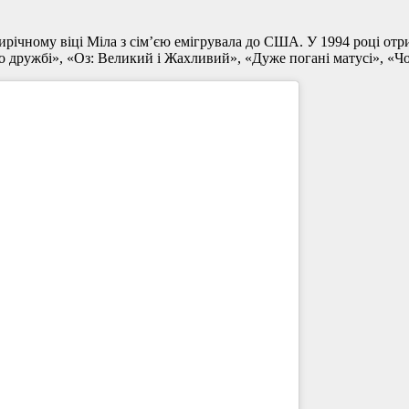
ирічному віці Міла з сім’єю емігрувала до США. У 1994 році отр
о дружбі», «Оз: Великий і Жахливий», «Дуже погані матусі», «Ч