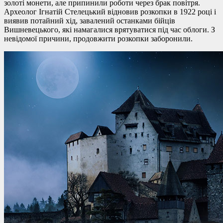
золоті монети, але припинили роботи через брак повітря.
Археолог Ігнатій Стелецький відновив розкопки в 1922 році і
виявив потайний хід, завалений останками бійців
Вишневецького, які намагалися врятуватися під час облоги. З
невідомої причини, продовжити розкопки заборонили.