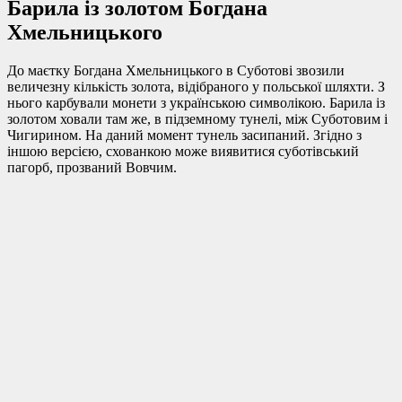
Барила із золотом Богдана
Хмельницького
До маєтку Богдана Хмельницького в Суботові звозили
величезну кількість золота, відібраного у польської шляхти. З
нього карбували монети з українською символікою. Барила із
золотом ховали там же, в підземному тунелі, між Суботовим і
Чигирином. На даний момент тунель засипаний. Згідно з
іншою версією, схованкою може виявитися суботівський
пагорб, прозваний Вовчим.