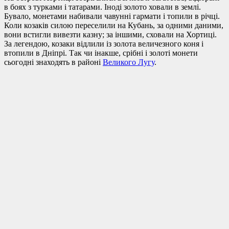
в боях з турками і татарами. Іноді золото ховали в землі.
Бувало, монетами набивали чавунні гармати і топили в річці.
Коли козаків силою переселили на Кубань, за одними даними,
вони встигли вивезти казну; за іншими, сховали на Хортиці.
За легендою, козаки відлили із золота величезного коня і
втопили в Дніпрі. Так чи інакше, срібні і золоті монети
сьогодні знаходять в районі
Великого Лугу
.