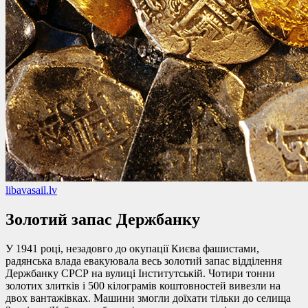
libavasail.lv
Золотий запас Держбанку
У 1941 році, незадовго до окупації Києва фашистами,
радянська влада евакуювала весь золотий запас відділення
Держбанку СРСР на вулиці Інститутській. Чотири тонни
золотих злитків і 500 кілограмів коштовностей вивезли на
двох вантажівках. Машини змогли доїхати тільки до селища