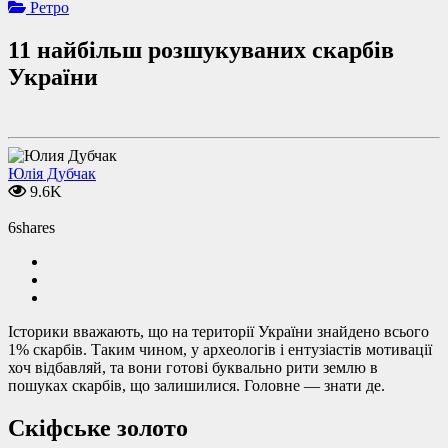
Ретро
11 найбільш розшукуваних скарбів
України
Юлія Дубчак
9.6K
6
shares
Історики вважають, що на території України знайдено всього
1% скарбів. Таким чином, у археологів і ентузіастів мотивації
хоч відбавляй, та вони готові буквально рити землю в
пошуках скарбів, що залишилися. Головне — знати де.
Скіфське золото