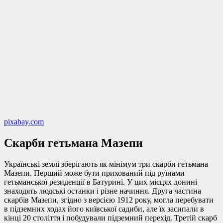
pixabay.com
Скарби гетьмана Мазепи
Українські землі зберігають як мінімум три скарби гетьмана
Мазепи. Перший може бути прихований під руїнами
гетьманської резиденції в Батурині. У цих місцях донині
знаходять людські останки і різне начиння. Друга частина
скарбів Мазепи, згідно з версією 1912 року, могла перебувати
в підземних ходах його київської садиби, але їх засипали в
кінці 20 століття і побудували підземний перехід. Третій скарб