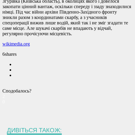
Згурівка (Київська область), в околицях якого і довелося
закопати цінний вантаж, оскільки спереду і ззаду знаходилися
німці. Під час війни архіви Південно-Західного фронту
зникли разом з координатами скарбу, а з учасників
спецоперації вижив лише водій, який так і не зміг згадати те
саме місце. Але шукачі скарбів не впадають у відчай,
регулярно прочісуючи місцевість.
wikimedia.org
6
shares
Сподобалось?
2
0
ДИВІТЬСЯ ТАКОЖ: