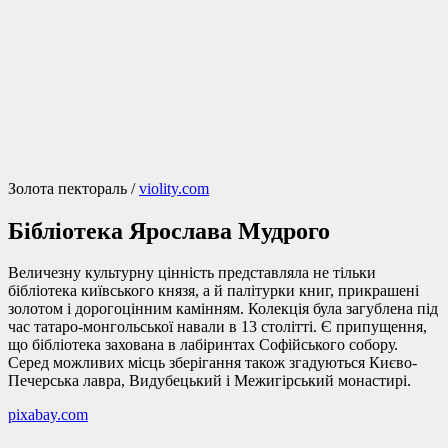
Золота пектораль /
violity.com
Бібліотека Ярослава Мудрого
Величезну культурну цінність представляла не тільки
бібліотека київського князя, а й палітурки книг, прикрашені
золотом і дорогоцінним камінням. Колекція була загублена під
час татаро-монгольської навали в 13 столітті. Є припущення,
що бібліотека захована в лабіринтах Софійського собору.
Серед можливих місць зберігання також згадуються Києво-
Печерська лавра, Видубецький і Межигірський монастирі.
pixabay.com