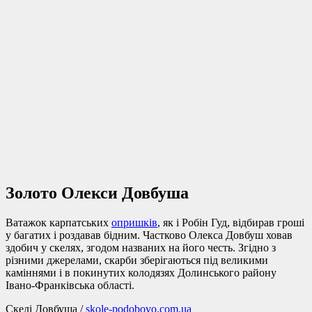
Золото Олекси Довбуша
Ватажок карпатських
опришків
, як і Робін Гуд, відбирав гроші
у багатих і роздавав бідним. Частково Олекса Довбуш ховав
здобич у скелях, згодом названих на його честь. Згідно з
різними джерелами, скарби зберігаються під великими
каміннями і в покинутих колодязях Долинського району
Івано-Франківська області.
Скелі Довбуша /
skole-podobovo.com.ua