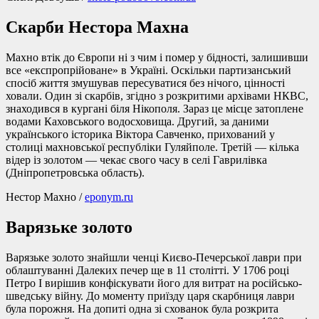
Скарби Нестора Махна
Махно втік до Європи ні з чим і помер у бідності, залишивши
все «експропрійоване» в Україні. Оскільки партизанський
спосіб життя змушував пересуватися без нічого, цінності
ховали. Один зі скарбів, згідно з розкритими архівами НКВС,
знаходився в кургані біля Нікополя. Зараз це місце затоплене
водами Каховського водосховища. Другий, за даними
українського історика Віктора Савченко, прихований у
столиці махновської республіки Гуляйполе. Третій — кілька
відер із золотом — чекає свого часу в селі Гаврилівка
(Дніпропетровська область).
Нестор Махно /
eponym.ru
Варязьке золото
Варязьке золото знайшли ченці Києво-Печерської лаври при
облаштуванні Далеких печер ще в 11 столітті. У 1706 році
Петро I вирішив конфіскувати його для витрат на російсько-
шведську війну. До моменту приїзду царя скарбниця лаври
була порожня. На допиті одна зі схованок була розкрита