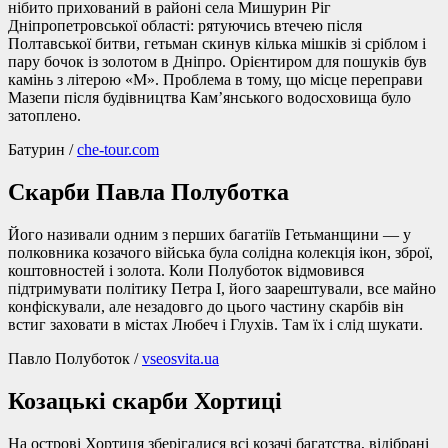
нібито прихований в районі села Мишурин Ріг
Дніпропетровської області: рятуючись втечею після
Полтавської битви, гетьман скинув кілька мішків зі сріблом і
пару бочок із золотом в Дніпро. Орієнтиром для пошуків був
камінь з літерою «М». Проблема в тому, що місце переправи
Мазепи після будівництва Кам’янського водосховища було
затоплено.
Батурин /
che-tour.com
Скарби Павла Полуботка
Його називали одним з перших багатіїв Гетьманщини — у
полковника козачого війська була солідна колекція ікон, зброї,
коштовностей і золота. Коли Полуботок відмовився
підтримувати політику Петра I, його заарештували, все майно
конфіскували, але незадовго до цього частину скарбів він
встиг заховати в містах Любеч і Глухів. Там їх і слід шукати.
Павло Полуботок /
vseosvita.ua
Козацькі скарби Хортиці
На острові Хортиця зберігалися всі козачі багатства, відібрані