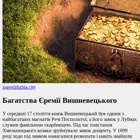
zaporizhzhia.city
Багатства Єремії Вишневецького
У середині 17 століття князь Вишневецький був одним з
найбагатших магнатів Речі Посполитої, а його замок у Лубнах
служив фамільною скарбницею. Під час повстання
Хмельницького козаки зруйнували замок дощенту. У 1899
році ходи під замком намагалися розкопати і навіть знайшли