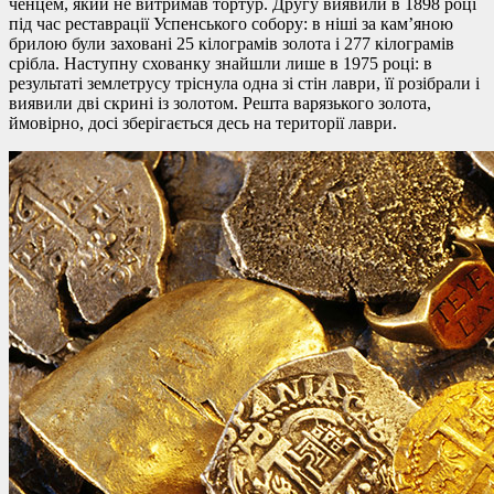
ченцем, який не витримав тортур. Другу виявили в 1898 році
під час реставрації Успенського собору: в ніші за кам’яною
брилою були заховані 25 кілограмів золота і 277 кілограмів
срібла. Наступну схованку знайшли лише в 1975 році: в
результаті землетрусу тріснула одна зі стін лаври, її розібрали і
виявили дві скрині із золотом. Решта варязького золота,
ймовірно, досі зберігається десь на території лаври.