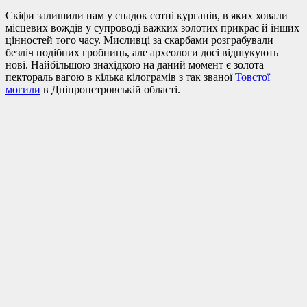
Скіфи залишили нам у спадок сотні курганів, в яких ховали
місцевих вождів у супроводі важких золотих прикрас й інших
цінностей того часу. Мисливці за скарбами розграбували
безліч подібних гробниць, але археологи досі відшукують
нові. Найбільшою знахідкою на даний момент є золота
пектораль вагою в кілька кілограмів з так званої
Товстої
могили
в Дніпропетровській області.