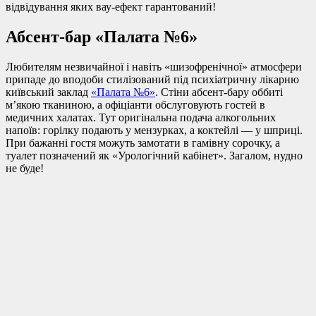
відвідування яких вау-ефект гарантований!
Абсент-бар «Палата №6»
Любителям незвичайної і навіть «шизофренічної» атмосфери
припаде до вподоби стилізований під психіатричну лікарню
київський заклад
«Палата №6»
. Стіни абсент-бару оббиті
м’якою тканиною, а офіціанти обслуговують гостей в
медичних халатах. Тут оригінальна подача алкогольних
напоїв: горілку подають у мензурках, а коктейлі — у шприці.
При бажанні гостя можуть замотати в гамівну сорочку, а
туалет позначений як «Урологічний кабінет». Загалом, нудно
не буде!