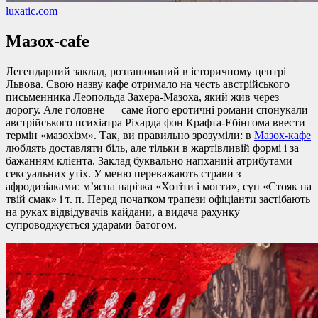
luxatic.com
Мазох-cafe
Легендарний заклад, розташований в історичному центрі
Львова. Свою назву кафе отримало на честь австрійського
письменника Леопольда Захера-Мазоха, який жив через
дорогу. Але головне — саме його еротичні романи спонукали
австрійського психіатра Ріхарда фон Крафта-Ебінгома ввести
термін «мазохізм». Так, ви правильно зрозуміли: в
Мазох-кафе
люблять доставляти біль, але тільки в жартівливій формі і за
бажанням клієнта. Заклад буквально напханий атрибутами
сексуальних утіх. У меню переважають страви з
афродизіаками: м’ясна нарізка «Хотіти і могти», суп «Стояк на
твій смак» і т. п. Перед початком трапези офіціанти застібають
на руках відвідувачів кайдани, а видача рахунку
супроводжується ударами батогом.