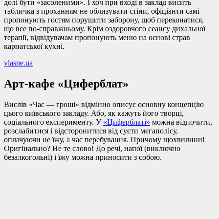
долі бути «засоленими». І хоч при вході в заклад висить
табличка з проханням не облизувати стіни, офіціанти самі
пропонують гостям порушити заборону, щоб переконатися,
що все по-справжньому. Крім оздоровчого сеансу дихальної
терапії, відвідувачам пропонують меню на основі страв
карпатської кухні.
vlasne.ua
Арт-кафе «Циферблат»
Вислів «Час — гроші» відмінно описує основну концепцію
цього київського закладу. Або, як кажуть його творці,
соціального експерименту. У
«Циферблаті»
можна відпочити,
розслабитися і відсторонитися від суєти мегаполісу,
оплачуючи не їжу, а час перебування. Причому щохвилини!
Оригінально? Не те слово! До речі, напої (виключно
безалкогольні) і їжу можна приносити з собою.