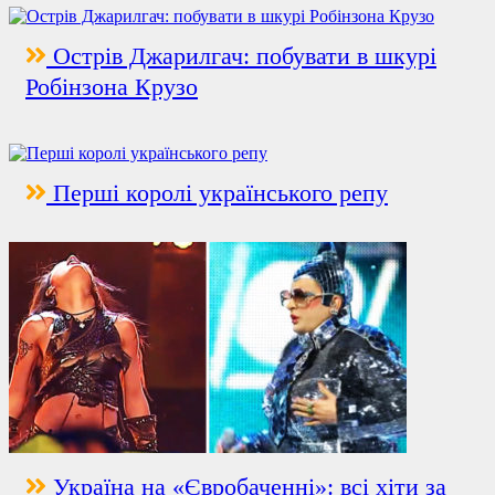
Острів Джарилгач: побувати в шкурі
Робінзона Крузо
Перші королі українського репу
Україна на «Євробаченні»: всі хіти за