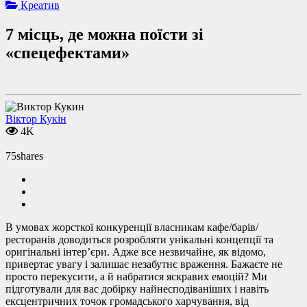
Креатив
7 місць, де можна поїсти зі
«спецефектами»
Віктор Кукін
4K
75
shares
В умовах жорсткої конкуренції власникам кафе/барів/
ресторанів доводиться розробляти унікальні концепції та
оригінальні інтер’єри. Адже все незвичайне, як відомо,
привертає увагу і залишає незабутнє враження. Бажаєте не
просто перекусити, а й набратися яскравих емоцій? Ми
підготували для вас добірку найнесподіваніших і навіть
ексцентричних точок громадського харчування, від