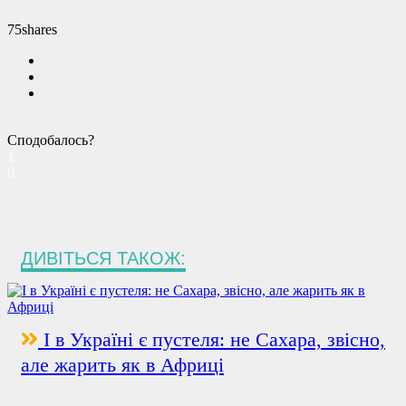
75
shares
Сподобалось?
1
0
ДИВІТЬСЯ ТАКОЖ:
І в Україні є пустеля: не Сахара, звісно,
але жарить як в Африці