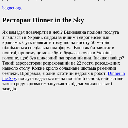
bagnet.org
Ресторан Dinner in the Sky
Як вам ідея повечеряти в небі? Віднедавна подібна послуга
з’явилася і в Україні, слідом за іншими європейськими
країнами. Суть полягає в тому, що на висоту 50 метрів
піднімається спеціальна платформа. Вона як би зависає в
повітрі, причому це може бути будь-яка точка в Україні,
головне, щоб був шикарний панорамний вид. Інакше навіщо?
Такий аероресторан розрахований на 22 гостя, розсаджених
навколо столу. Кожне крісло обладнане шістьма ременями
безпеки. Щоправда, є один істотний недолік в роботі
Dinner in
the Sky
: послуга надається не на постійній основі, найчастіше
такого роду «розваги» запускають під час якихось свят і
заходів.