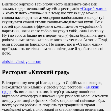
Візитною карткою Тернополя часто називають саме цей
заклад, гордо іменований музейна ресторація
«Старий млин»
.
У чому ж його «фішка»? А в тому, що тут як ніде можна
сповна насолодитися атмосферою національного колориту і
скуштувати смачні страви галицько-подільської кухні. Всіх
гостей пригощають фірмовим компліментом «український
наркотик», який являє собою закуску з хліба, сала і часнику.
Ну і до того ж (якщо не в першу чергу) фасад будівлі нагадує
роботи знаменитого каталонського архітектора Антоніо Гауді,
який прославив Барселону. Не дивно, що в «Старий млин»
приїжджають не тільки смачно поїсти, але й зробити класні
фото.
airrishka / instagram.com
Ресторан «Княжий град»
В історичному центрі Києва, поруч з Софійською площею,
знаходиться унікальний у своєму роді ресторан
«Княжий
град»
. Як випливає з назви, інтер’єр закладу повністю
відтворює атмосферу Київської Русі: різьблені меблі, елементи
декору у вигляді скіфських «баб», старовинні свічники і бра,
посуд ручної роботи. А подають тут традиційні страви
української кухні, приготовані за старовинними рецептами.