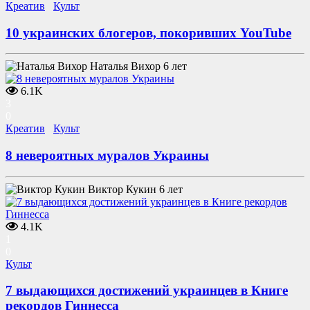
Креатив
Культ
10 украинских блогеров, покоривших YouTube
Наталья Вихор
6 лет
6.1K
3
0
Креатив
Культ
8 невероятных муралов Украины
Виктор Кукин
6 лет
4.1K
1
0
Культ
7 выдающихся достижений украинцев в Книге
рекордов Гиннесса