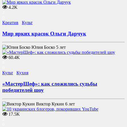
4.2K
2
0
Креатив
Культ
Мир ярких красок Ольги Дарчук
Юлия Боско
5 лет
60.4K
8
0
Культ
Кухня
«МастерШеф»: как сложились судьбы
победителей шоу
Виктор Кукин
6 лет
17.5K
2
0