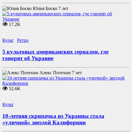
Юлия Боско
7 лет
17.2K
7
2
Культ
Ретро
5 культовых американских сериалов, где
говорят об Украине
Алекс Потехин
7 лет
52.6K
102
1
Культ
10-летняя скрипачка из Украины стала
«уличной» звездой Калифорнии