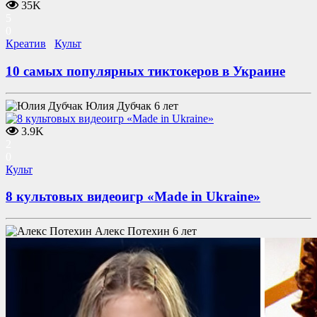
35K
5
0
Креатив
Культ
10 самых популярных тиктокеров в Украине
Юлия Дубчак
6 лет
3.9K
2
0
Культ
8 культовых видеоигр «Made in Ukraine»
Алекс Потехин
6 лет