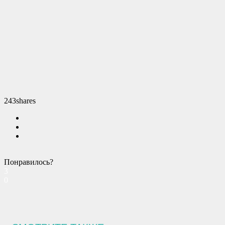
243
shares
Понравилось?
3
0