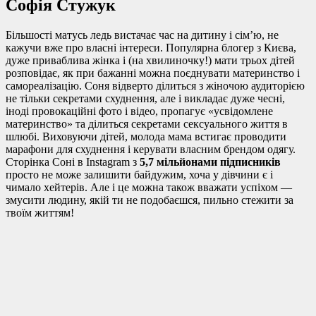
Софія Стужук
Більшості матусь ледь вистачає час на дитину і сім’ю, не
кажучи вже про власні інтереси. Популярна блогер з Києва,
дуже приваблива жінка і (на хвилиночку!) мати трьох дітей
розповідає, як при бажанні можна поєднувати материнство і
самореалізацію. Соня відверто ділиться з жіночою аудиторією
не тільки секретами схуднення, але і викладає дуже чесні,
іноді провокаційні фото і відео, пропагує «усвідомлене
материнство» та ділиться секретами сексуального життя в
шлюбі. Виховуючи дітей, молода мама встигає проводити
марафони для схуднення і керувати власним брендом одягу.
Сторінка Соні в Instagram з
5,7 мільйонами підписників
просто не може залишити байдужим, хоча у дівчини є і
чимало хейтерів. Але і це можна також вважати успіхом —
змусити людину, якій ти не подобаєшся, пильно стежити за
твоїм життям!