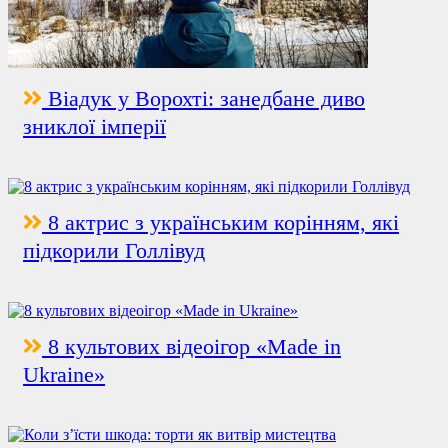
Віадук у Ворохті: занедбане диво
зниклої імперії
8 актрис з українським корінням, які
підкорили Голлівуд
8 культових відеоігор «Made in
Ukraine»