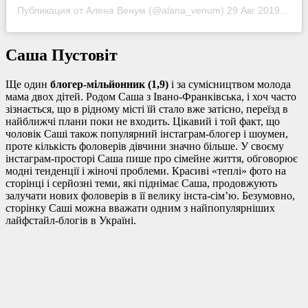
Публикация от Алена Венум (@alana_venum)
29 Авг 2019 в 10:09 PDT
Саша Пустовіт
Ще один
блогер-мільйонник (1,9)
і за сумісництвом молода
мама двох дітей. Родом Саша з Івано-Франківська, і хоч часто
зізнається, що в рідному місті їй стало вже затісно, переїзд в
найближчі плани поки не входить. Цікавий і той факт, що
чоловік Саші також популярний інстаграм-блогер і шоумен,
проте кількість фоловерів дівчини значно більше. У своєму
інстаграм-просторі Саша пише про сімейне життя, обговорює
модні тенденції і жіночі проблеми. Красиві «теплі» фото на
сторінці і серйозні теми, які піднімає Саша, продовжують
залучати нових фоловерів в її велику інста-сім’ю. Безумовно,
сторінку Саші можна вважати одним з найпопулярніших
лайфстайл-блогів в Україні.