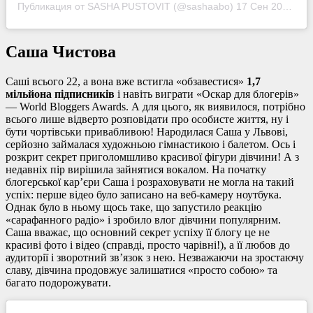
Публикация от SASHA PUSTOVIT (@sashaabo)
17 Сен 2019 в 11:36 PDT
Саша Чистова
Саші всього 22, а вона вже встигла «обзавестися»
1,7
мільйона підписників
і навіть виграти «Оскар для блогерів»
— World Bloggers Awards. А для цього, як виявилося, потрібно
всього лише відверто розповідати про особисте життя, ну і
бути чортівськи привабливою! Народилася Саша у Львові,
серйозно займалася художньою гімнастикою і балетом. Ось і
розкрит секрет приголомшливо красивої фігури дівчини! А з
недавніх пір вирішила зайнятися вокалом. На початку
блогерської кар’єри Саша і розраховувати не могла на такий
успіх: перше відео було записано на веб-камеру ноутбука.
Однак було в ньому щось таке, що запустило реакцію
«сарафанного радіо» і зробило влог дівчини популярним.
Саша вважає, що основний секрет успіху її блогу це не
красиві фото і відео (справді, просто чарівні!), а її любов до
аудиторії і зворотний зв’язок з нею. Незважаючи на зростаючу
славу, дівчина продовжує залишатися «просто собою» та
багато подорожувати.