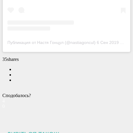
Публикация от Настя Гонцул (@nastiagoncul)
6 Сен 2019 в 3:38 PDT
35
shares
Сподобалось?
4
0