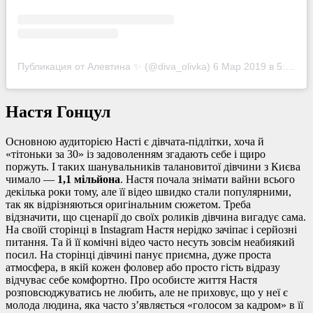
Публикация от Алевтина ✨ (@diva_olivka)
6 Мар 2019 в 5:08 PST
Настя Гонцул
Основною аудиторією Насті є дівчата-підлітки, хоча й
«тітоньки за 30» із задоволенням згадають себе і щиро
поржуть. І таких шанувальників талановитої дівчини з Києва
чимало —
1,1 мільйона
. Настя почала знімати вайни всього
декілька роки тому, але її відео швидко стали популярними,
так як відрізняються оригінальним сюжетом. Треба
відзначити, що сценарії до своїх роликів дівчина вигадує сама.
На своїй сторінці в Instagram Настя нерідко зачіпає і серйозні
питання. Та й її комічні відео часто несуть зовсім неабиякий
посил. На сторінці дівчині панує приємна, дуже проста
атмосфера, в якій кожен фоловер або просто гість відразу
відчуває себе комфортно. Про особисте життя Настя
розповсюджуватись не любить, але не приховує, що у неї є
молода людина, яка часто з’являється «голосом за кадром» в її