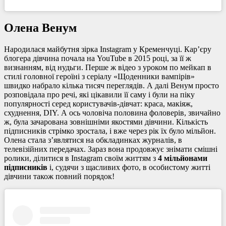
Олена Венум
Народилася майбутня зірка Instagram у Кременчуці. Кар’єру
блогера дівчина почала на YouTube в 2015 році, за її ж
визнанням, від нудьги. Перше ж відео з уроком по мейкап в
стилі головної героїні з серіалу «Щоденники вампірів»
швидко набрало кілька тисяч переглядів. А далі Венум просто
розповідала про речі, які цікавили її саму і були на піку
популярності серед користувачів-дівчат: краса, макіяж,
схуднення, DIY. А ось чоловіча половина фоловерів, звичайно
ж, була зачарована зовнішніми якостями дівчини. Кількість
підписників стрімко зростала, і вже через рік їх було мільйон.
Олена стала з’являтися на обкладинках журналів, в
телевізійних передачах. Зараз вона продовжує знімати смішні
ролики, ділитися в Instagram своїм життям з
4 мільйонами
підписників
і, судячи з щасливих фото, в особистому житті
дівчини також повний порядок!