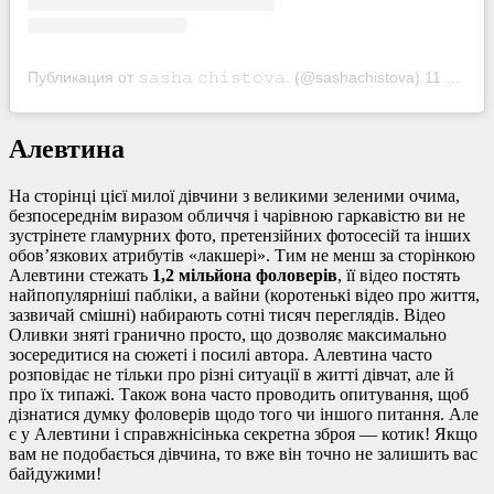
Публикация от 𝚜𝚊𝚜𝚑𝚊 𝚌𝚑𝚒𝚜𝚝𝚘𝚟𝚊. (@sashachistova)
11 Сен 2019 в 8:35 PDT
Алевтина
На сторінці цієї милої дівчини з великими зеленими очима,
безпосереднім виразом обличчя і чарівною гаркавістю ви не
зустрінете гламурних фото, претензійних фотосесій та інших
обов’язкових атрибутів «лакшері». Тим не менш за сторінкою
Алевтини стежать
1,2 мільйона фоловерів
, її відео постять
найпопулярніші пабліки, а вайни (коротенькі відео про життя,
зазвичай смішні) набирають сотні тисяч переглядів. Відео
Оливки зняті гранично просто, що дозволяє максимально
зосередитися на сюжеті і посилі автора. Алевтина часто
розповідає не тільки про різні ситуації в житті дівчат, але й
про їх типажі. Також вона часто проводить опитування, щоб
дізнатися думку фоловерів щодо того чи іншого питання. Але
є у Алевтини і справжнісінька секретна зброя — котик! Якщо
вам не подобається дівчина, то вже він точно не залишить вас
байдужими!