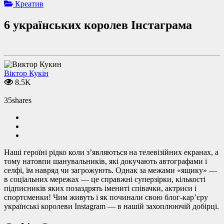
Креатив
6 українських королев Інстаграма
Віктор Кукін
8.5K
35
shares
Наші героїні рідко коли з’являються на телевізійних екранах, а
тому натовпи шанувальників, які докучають автографами і
селфі, їм навряд чи загрожують. Однак за межами «ящику» —
в соціальних мережах — це справжні суперзірки, кількості
підписників яких позаздрять імениті співачки, актриси і
спортсменки! Чим живуть і як починали свою блог-кар’єру
українські королеви Instagram — в нашій захоплюючій добірці.