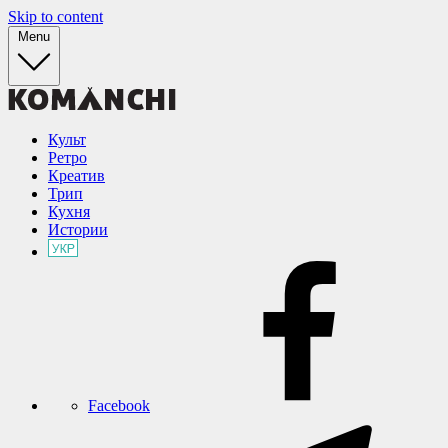
Skip to content
Menu
Культ
Ретро
Креатив
Трип
Кухня
Истории
Facebook