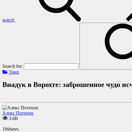
search
Search for:
Трип
Виадук в Ворохте: заброшенное чудо и
Алекс Потехин
3.6K
10
shares