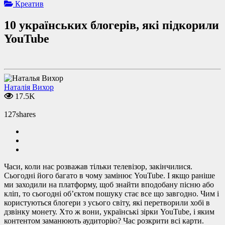
Креатив
10 українських блогерів, які підкорили
YouTube
Наталія Вихор
17.5K
127
shares
Часи, коли нас розважав тільки телевізор, закінчилися.
Сьогодні його багато в чому замінює YouTube. І якщо раніше
ми заходили на платформу, щоб знайти вподобану пісню або
кліп, то сьогодні об’єктом пошуку стає все що завгодно. Чим і
користуються блогери з усього світу, які перетворили хобі в
дзвінку монету. Хто ж вони, українські зірки YouTube, і яким
контентом заманюють аудиторію? Час розкрити всі карти.