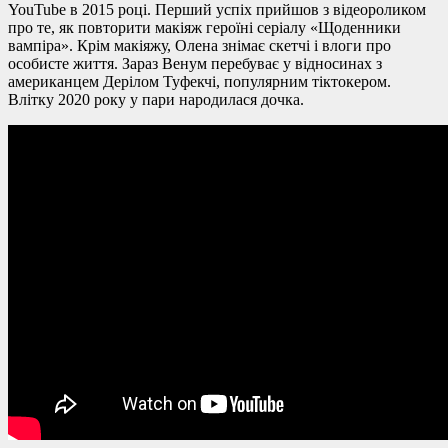
YouTube в 2015 році. Перший успіх прийшов з відеороликом
про те, як повторити макіяж героїні серіалу «Щоденники
вампіра». Крім макіяжу, Олена знімає скетчі і влоги про
особисте життя. Зараз Венум перебуває у відносинах з
американцем Дерілом Туфекчі, популярним тіктокером.
Влітку 2020 року у пари народилася дочка.