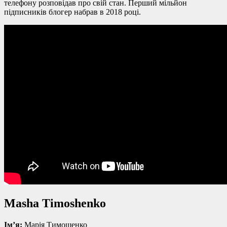
телефону розповідав про свій стан. Перший мільйон
підписників блогер набрав в 2018 році.
Masha Timoshenko
Ім’я:
Марія Тимошенко