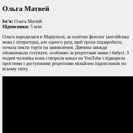
Ольга Матвей
Ім’я:
Ольга Матвій
Підписники:
5 млн
Ольга народилася в Маріуполі, за освітою філолог (англійська
мова і література), але одного разу, щоб трохи підзаробити,
почала пекти торти на замовлення. Дівчина завжди
обожнювала готувати, особливо за рецептами мами і бабусі. З
подачі чоловіка вона створила канал на YouTube і підкорила
простими і доступними рецептами мільйони підписників по
всьому світу.