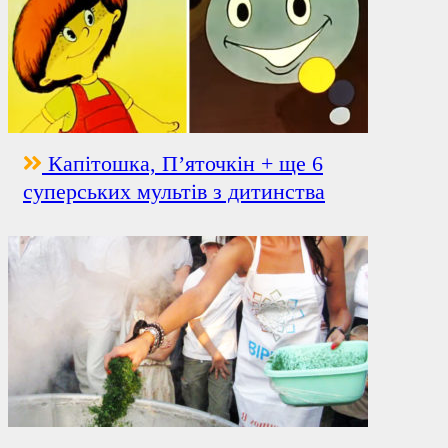
Капітошка, П’яточкін + ще 6
суперських мультів з дитинства