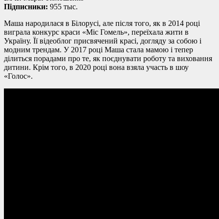
Підписники:
955 тыс.
Маша народилася в Білорусі, але після того, як в 2014 році
виграла конкурс краси «Міс Гомель», переїхала жити в
Україну. Її відеоблог присвячений красі, догляду за собою і
модним трендам. У 2017 році Маша стала мамою і тепер
ділиться порадами про те, як поєднувати роботу та виховання
дитини. Крім того, в 2020 році вона взяла участь в шоу
«Голос».