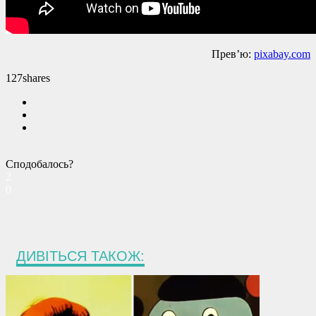
Прев’ю:
pixabay.com
127
shares
Сподобалось?
2
0
ДИВІТЬСЯ ТАКОЖ: