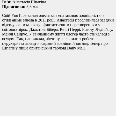
Ім’я:
Анастасія Шпагіна
Підписники:
3,3 млн
Свій YouTube-канал одеситка з епатажною зовнішністю в
стилі аніме завела в 2011 році. Анастасія прославилася завдяки
відео-урокам макіяжу і фантастичним перетворенням у
світових зірок: Джастіна Бібера, Кетті Перрі, Ріанну, Леді Гагу,
Майлі Сайрус. У звичайному житті блогер часто стикалася з
осудом. Так, наприклад, дівчину звільнили з роботи в
перукарні за занадто яскравий зовнішній вигляд. Тепер про
Шпагіну пише британський таблоїд Daily Mail.