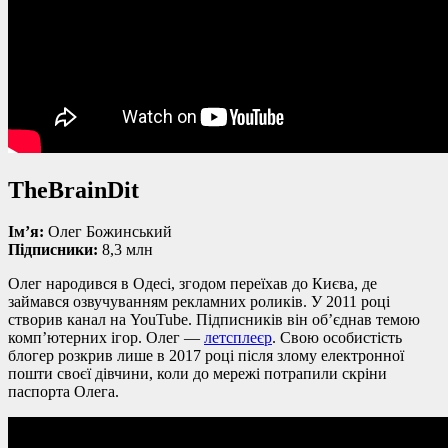
TheBrainDit
Ім’я:
Олег Божинський
Підписники:
8,3 млн
Олег народився в Одесі, згодом переїхав до Києва, де
займався озвучуванням рекламних роликів. У 2011 році
створив канал на YouTube. Підписників він об’єднав темою
комп’ютерних ігор. Олег —
летсплеєр
. Свою особистість
блогер розкрив лише в 2017 році після злому електронної
пошти своєї дівчини, коли до мережі потрапили скріни
паспорта Олега.