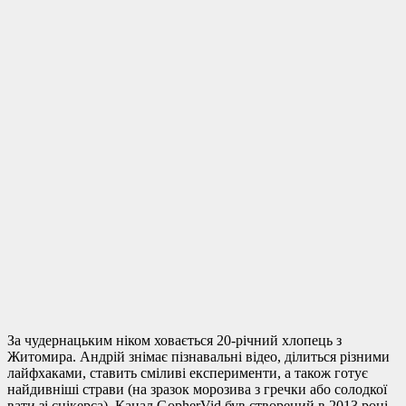
За чудернацьким ніком ховається 20-річний хлопець з
Житомира. Андрій знімає пізнавальні відео, ділиться різними
лайфхаками, ставить сміливі експерименти, а також готує
найдивніші страви (на зразок морозива з гречки або солодкої
вати зі снікерса). Канал GopherVid був створений в 2013 році.