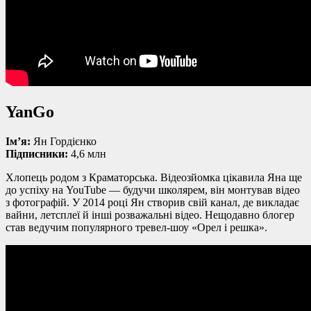
YanGo
Ім’я:
Ян Гордієнко
Підписники:
4,6 млн
Хлопець родом з Краматорська. Відеозйомка цікавила Яна ще
до успіху на YouTube — будучи школярем, він монтував відео
з фотографій. У 2014 році Ян створив свій канал, де викладає
вайни, летсплеї й інші розважальні відео. Нещодавно блогер
став ведучим популярного тревел-шоу «Орел і решка».